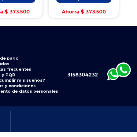
ra
$
373
.
500
Ahorra
$
373
.
500
 de pago
idos
as frecuentes
3158304232
e y PQR
cumplir mis sueños?
s y condiciones
ento de datos personales