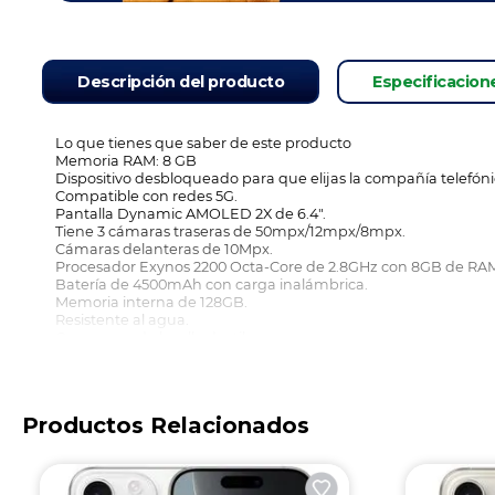
Descripción del producto
Especificacion
Lo que tienes que saber de este producto
Memoria RAM: 8 GB
Dispositivo desbloqueado para que elijas la compañía telefóni
Compatible con redes 5G.
Pantalla Dynamic AMOLED 2X de 6.4".
Tiene 3 cámaras traseras de 50mpx/12mpx/8mpx.
Cámaras delanteras de 10Mpx.
Procesador Exynos 2200 Octa-Core de 2.8GHz con 8GB de RA
Batería de 4500mAh con carga inalámbrica.
Memoria interna de 128GB.
Resistente al agua.
Con sensor de huella dactilar.
Resistente al polvo.
Tarjeta eSIM incluida en tu dispositivo.
Productos Relacionados