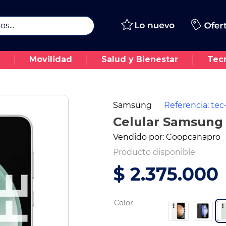
..
Movilidad
Salud y Bienestar
Tec
Samsung
Referencia
:
tec
Celular Samsung 
Vendido por:
Coopcanapro
Producto disponible
$
2
.
375
.
000
Color