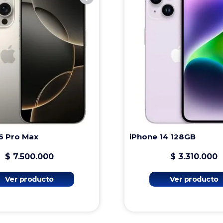
6 Pro Max
iPhone 14 128GB
$
7
.
500
.
000
$
3
.
310
.
000
Ver producto
Ver producto