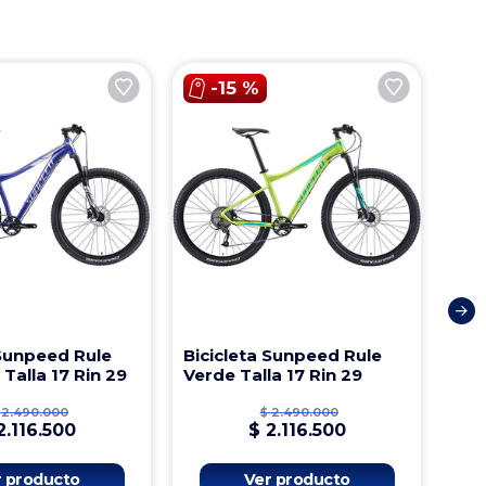
-
15 %
 Sunpeed Rule
Bicicleta Sunpeed Rule
 Talla 17 Rin 29
Verde Talla 17 Rin 29
2
.
490
.
000
$
2
.
490
.
000
2
.
116
.
500
$
2
.
116
.
500
r producto
Ver producto