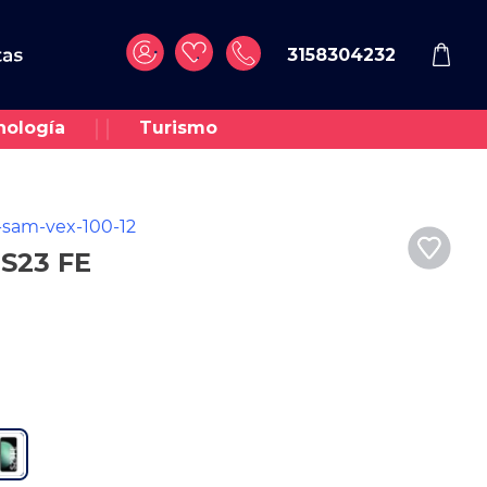
3158304232
nología
Turismo
-sam-vex-100-12
S23 FE