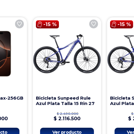
-
15 %
-
15 %
Max-256GB
Bicicleta Sunpeed Rule
Bicicleta
Azul Plata Talla 15 Rin 27
Azul Plata
$
2
.
490
.
000
$
000
$
2
.
116
.
500
$
cto
Ver producto
Ve