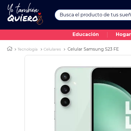
Busca el producto de tus sueños.
TÉRMINOS MÁS BUSCADOS
Educación
Hogar
1
.
43
2
.
movilidad
Celular Samsung S23 FE
Tecnología
Celulares
3
.
turismo
4
.
alexas
5
.
televisores