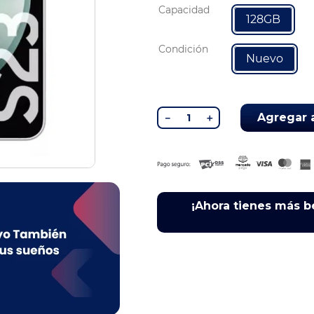
Capacidad
128GB
Condición
Nuevo
Agregar a
－
＋
¡Ahora tienes más b