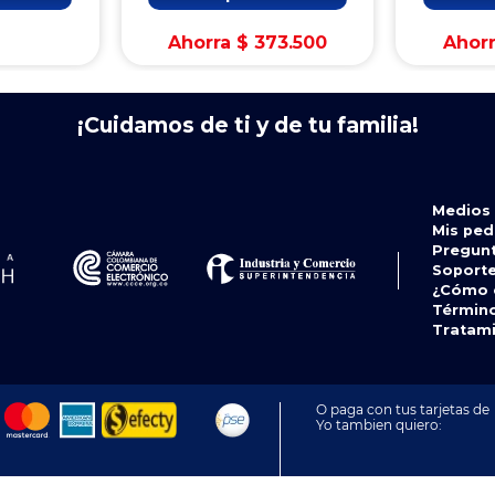
Ahorra
$
373
.
500
Ahor
¡Cuidamos de ti y de tu familia!
Medios
Mis ped
Pregunt
Soport
¿Cómo 
Término
Tratami
O paga con tus tarjetas de
Yo tambien quiero: