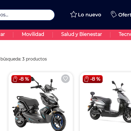
..
ar
Movilidad
Salud y Bienestar
Tecn
3
productos
-
8 %
-
8 %