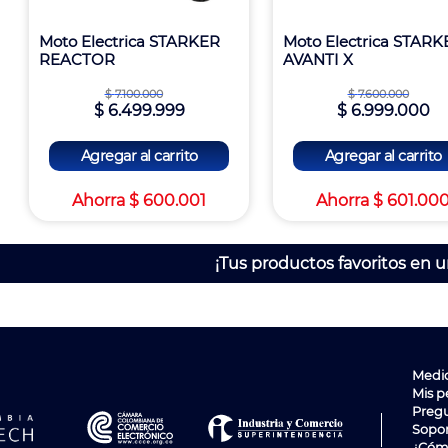
Moto Electrica STARKER
Moto Electrica STARK
REACTOR
AVANTI X
$
7
.
100
.
000
$
7
.
600
.
000
$
6
.
499
.
999
$
6
.
999
.
000
Agregar al carrito
Agregar al carrito
Ahorra
$
600
.
001
Ahorra
$
601
.
00
¡Tus productos favoritos en u
Medi
Mis p
Pregu
Sopo
¿Cóm