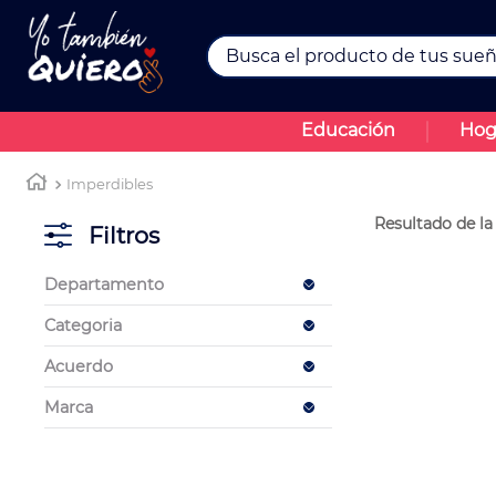
Busca el producto de tus sueños.
TÉRMINOS MÁS BUSCADOS
Educación
Hog
1
.
43
2
.
movilidad
Imperdibles
3
.
turismo
Filtros
4
.
alexas
Departamento
5
.
televisores
Movilidad
Categoria
Movilidad Eléctrica
Acuerdo
Maximuebles
Marca
Fuerte