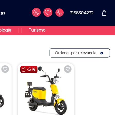
3158304232
ología
Turismo
Ordenar por
relevancia
-
5 %