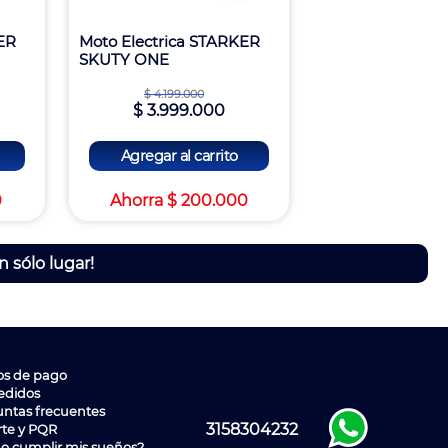
ER
Moto Electrica STARKER
SKUTY ONE
$
4
.
199
.
000
$
3
.
999
.
000
Agregar al carrito
0
Ahorra
$
200
.
000
n sólo lugar!
os de pago
edidos
ntas frecuentes
3158304232
rte y PQR
o cumplir mis sueños?