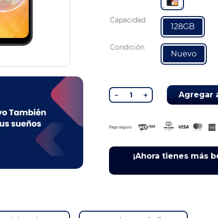
Capacidad
128GB
Condición
Nuevo
Agregar a
－
＋
¡Ahora tienes más b