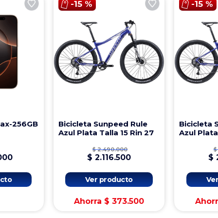
-
15 %
-
15 %
Max-256GB
Bicicleta Sunpeed Rule
Bicicleta
Azul Plata Talla 15 Rin 27
Azul Plata
$
2
.
490
.
000
$
000
$
2
.
116
.
500
$
cto
Ver producto
Ve
Ahorra
$
373
.
500
Ahor