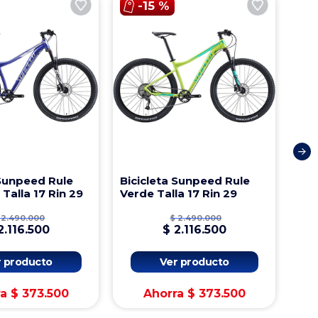
-
15 %
 Sunpeed Rule
Bicicleta Sunpeed Rule
 Talla 17 Rin 29
Verde Talla 17 Rin 29
2
.
490
.
000
$
2
.
490
.
000
2
.
116
.
500
$
2
.
116
.
500
r producto
Ver producto
ra
$
373
.
500
Ahorra
$
373
.
500