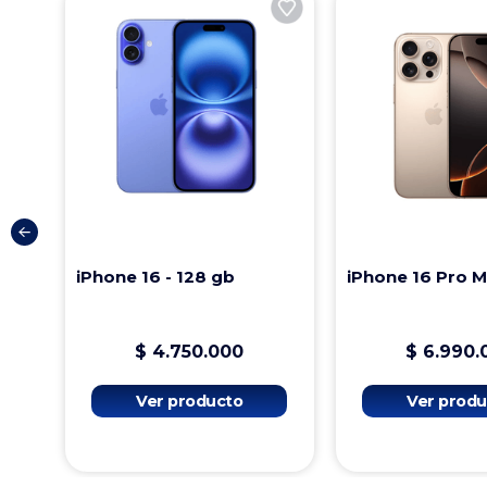
iPhone 16 - 128 gb
iPhone 16 Pro 
$
4
.
750
.
000
$
6
.
990
.
Ver producto
Ver produ