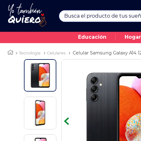
Busca el producto de tus sueños.
TÉRMINOS MÁS BUSCADOS
Educación
Hogar
1
.
43
2
.
movilidad
Celular Samsung Galaxy A1
Tecnología
Celulares
3
.
turismo
4
.
alexas
5
.
televisores