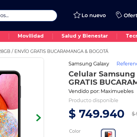
..
Movilidad
Salud y Bienestar
Tec
4 128GB / ENVÍO GRATIS BUCARAMANGA & BOGOTÁ
Samsung Galaxy
Referen
Celular Samsung 
GRATIS BUCARA
Vendido por:
Maximuebles
Producto disponible
$
749
.
940
$
Color