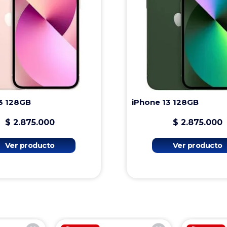
3 128GB
iPhone 13 128GB
$
2
.
875
.
000
$
2
.
875
.
000
Ver producto
Ver producto