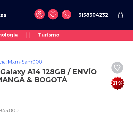
3158304232
nología
Turismo
cia
:
Mxm-Sam0001
Galaxy A14 128GB / ENVÍO
MANGA & BOGOTÁ
21 %
945
.
000